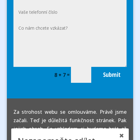
Submit
=
8 + 7
Za strohost webu se omlouváme. Právě jsme
začali. Teď je důležitá funkčnost stránek. Pak
jejich obsah. Se vzhledem si budeme hrát až
úplně nakonec. Děkujeme za pochopení.