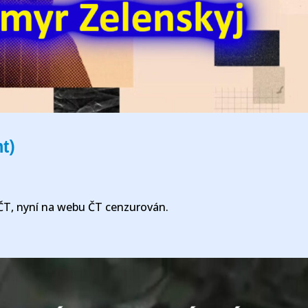
t)
 ČT, nyní na webu ČT cenzurován.